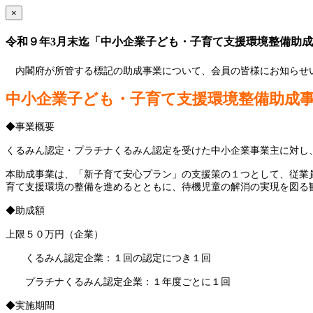
×
令和９年3月末迄「中小企業子ども・子育て支援環境整備助
内閣府が所管する標記の助成事業について、会員の皆様にお知らせ
中小企業子ども・子育て支援環境整備助成
◆事業概要
くるみん認定・プラチナくるみん認定を受けた中小企業事業主に対し
本助成事業は、「新子育て安心プラン」の支援策の１つとして、従業
育て支援環境の整備を進めるとともに、待機児童の解消の実現を図る
◆助成額
上限５０万円（企業）
くるみん認定企業：１回の認定につき１回
プラチナくるみん認定企業：１年度ごとに１回
◆実施期間