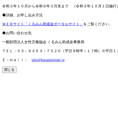
令和３年１０月から令和９年３月末まで （令和３年１０月１日施行
◆詳細、お申し込み方法
ＷＥＢサイト「くるみん助成金ポータルサイト」
をご覧ください。
◆お問い合わせ先
一般財団法人女性労働協会 くるみん助成金事務局
ＴＥＬ：０３－６４５３－７０２０（平日９時半～１７時）
※平日１
Ｅ－ｍａｉｌ：
info@kuruminjosei.jp
閉じる