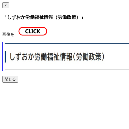
×
「しずおか労働福祉情報（労働政策）」
画像を
閉じる