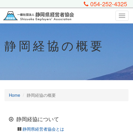
054-252-4325
Toggl
navig
静岡経協の概要
Home
静岡経協の概要
静岡経協について
静岡県経営者協会とは